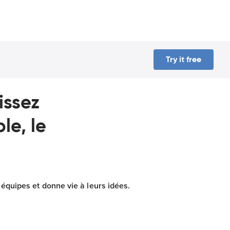
Try it free
issez
le, le
s équipes et donne vie à leurs idées.