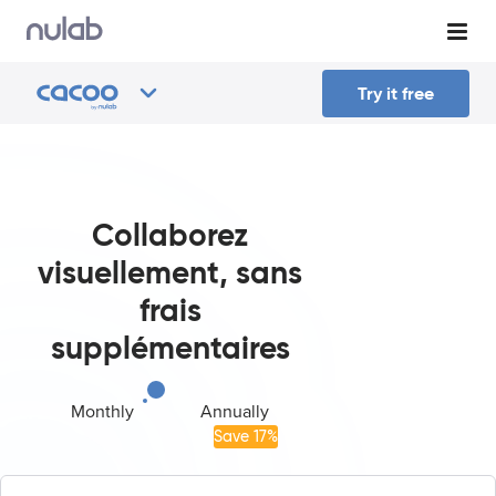
Try it free
Collaborez
visuellement, sans
frais
supplémentaires
Monthly
Annually
Save
17
%