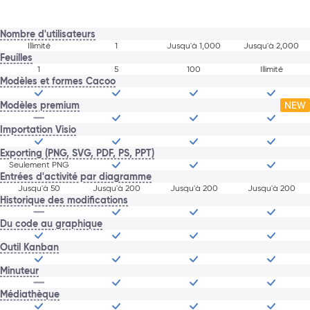
Nombre d'utilisateurs
Illimité
1
Jusqu'à 1,000
Jusqu'à 2,000
Feuilles
1
5
100
Illimité
Modèles et formes Cacoo
Modèles premium
NEW
Importation Visio
Exporting (PNG, SVG, PDF, PS, PPT)
Seulement PNG
Entrées d'activité par diagramme
Jusqu'à 50
Jusqu'à 200
Jusqu'à 200
Jusqu'à 200
Historique des modifications
Du code au graphique
Outil Kanban
Minuteur
Médiathèque