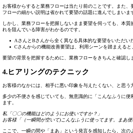
お客様からすると業務フローは当たり前のことです。また、
フローの細かい説明は省かれて要望の話題に進んでしまいま
しかし、業務フローを把握しないまま要望を伺っても、本質
れを阻んでいる障害がわかるのです。
A
さんと
B
さんから全く異なる具体的な要望をいただい
Cさんからの機能改善要望は、利用シーンを踏まえると
要望の背景を把握するために、業務フローをきちんと確認し
4.ヒアリングのテクニック
お客様のなかには、相手に悪い印象を与えたくない、と思う
多少の不便さを感じていても、無意識的に「こんなふうに便
ます。
私「〇〇の機能はどのようにお使いですか？」
お客様「（一瞬間が空いて)こんなふうに使ってます。まあ便
ここで、一瞬の間や「まあ」という発言を感知したら、次の