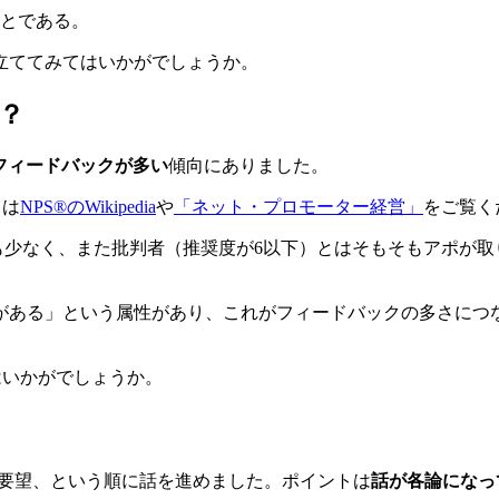
とである。
立ててみてはいかがでしょうか。
？
はフィードバックが多い
傾向にありました。
くは
NPS®のWikipedia
や
「ネット・プロモーター経営」
をご覧く
クも少なく、また批判者（推奨度が6以下）とはそもそもアポが
がある」という属性があり、これがフィードバックの多さにつ
はいかがでしょうか。
改善要望、という順に話を進めました。ポイントは
話が各論になっ