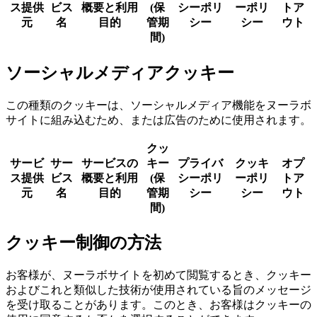
ス提供
ビス
概要と利用
(保
シーポリ
ーポリ
トア
元
名
目的
管期
シー
シー
ウト
間)
ソーシャルメディアクッキー
この種類のクッキーは、ソーシャルメディア機能をヌーラボ
サイトに組み込むため、または広告のために使用されます。
クッ
サービ
サー
サービスの
キー
プライバ
クッキ
オプ
ス提供
ビス
概要と利用
(保
シーポリ
ーポリ
トア
元
名
目的
管期
シー
シー
ウト
間)
クッキー制御の方法
お客様が、ヌーラボサイトを初めて閲覧するとき、クッキー
およびこれと類似した技術が使用されている旨のメッセージ
を受け取ることがあります。このとき、お客様はクッキーの