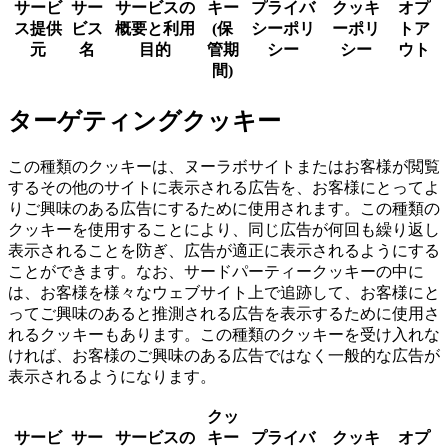
サービ
サー
サービスの
キー
プライバ
クッキ
オプ
ス提供
ビス
概要と利用
(保
シーポリ
ーポリ
トア
元
名
目的
管期
シー
シー
ウト
間)
ターゲティングクッキー
この種類のクッキーは、ヌーラボサイトまたはお客様が閲覧
するその他のサイトに表示される広告を、お客様にとってよ
りご興味のある広告にするために使用されます。この種類の
クッキーを使用することにより、同じ広告が何回も繰り返し
表示されることを防ぎ、広告が適正に表示されるようにする
ことができます。なお、サードパーティークッキーの中に
は、お客様を様々なウェブサイト上で追跡して、お客様にと
ってご興味のあると推測される広告を表示するために使用さ
れるクッキーもあります。
この種類のクッキーを受け入れな
ければ、お客様のご興味のある広告ではなく一般的な広告が
表示されるようになります。
クッ
サービ
サー
サービスの
キー
プライバ
クッキ
オプ