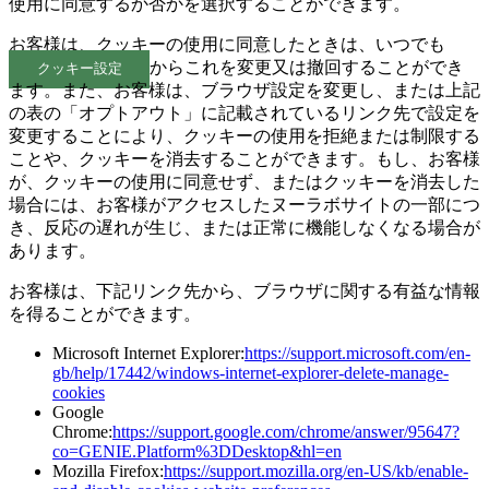
使用に同意するか否かを選択することができます。
お客様は、クッキーの使用に同意したときは、いつでも
からこれを変更又は撤回することができ
クッキー設定
ます。また、お客様は、ブラウザ設定を変更し、または上記
の表の「オプトアウト」に記載されているリンク先で設定を
変更することにより、クッキーの使用を拒絶または制限する
ことや、クッキーを消去することができます。もし、お客様
が、クッキーの使用に同意せず、またはクッキーを消去した
場合には、お客様がアクセスしたヌーラボサイトの一部につ
き、反応の遅れが生じ、または正常に機能しなくなる場合が
あります。
お客様は、下記リンク先から、ブラウザに関する有益な情報
を得ることができます。
Microsoft Internet Explorer:
https://support.microsoft.com/en-
gb/help/17442/windows-internet-explorer-delete-manage-
cookies
Google
Chrome:
https://support.google.com/chrome/answer/95647?
co=GENIE.Platform%3DDesktop&hl=en
Mozilla Firefox:
https://support.mozilla.org/en-US/kb/enable-