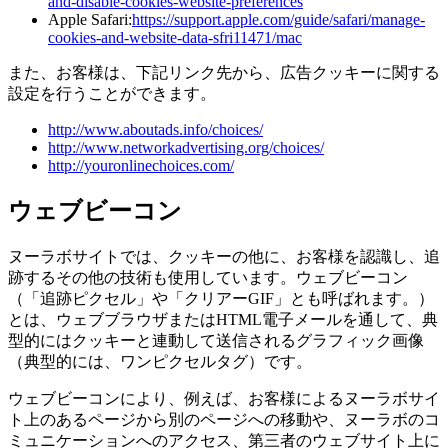
and-disable-cookies-website-preferences
Apple Safari:
https://support.apple.com/guide/safari/manage-
cookies-and-website-data-sfri11471/mac
また、お客様は、下記リンク先から、広告クッキーに関する
設定を行うことができます。
http://www.aboutads.info/choices/
http://www.networkadvertising.org/choices/
http://youronlinechoices.com/
ウェブビーコン
ヌーラボサイトでは、クッキーの他に、お客様を認識し、追
跡するその他の技術も使用しています。ウェブビーコン
（「追跡ピクセル」や「クリアーGIF」とも呼ばれます。）
とは、ウェブブラウザまたはHTML電子メールを通して、典
型的にはクッキーと連動して送信されるグラフィック画像
（典型的には、ワンピクセルタグ）です。
ウェブビーコンにより、例えば、お客様によるヌーラボサイ
ト上のあるページから別のページへの移動や、ヌーラボのコ
ミュニケーションへのアクセス、第三者のウェブサイト上に