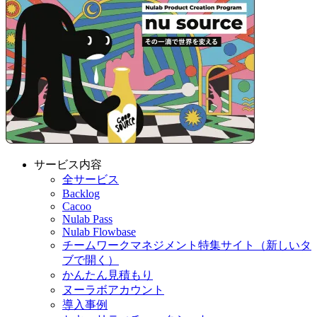
サービス内容
全サービス
Backlog
Cacoo
Nulab Pass
Nulab Flowbase
チームワークマネジメント特集サイト
（新しいタ
ブで開く）
かんたん見積もり
ヌーラボアカウント
導入事例