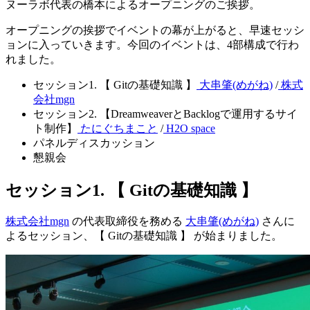
ヌーラボ代表の橋本によるオープニングのご挨拶。
オープニングの挨拶でイベントの幕が上がると、早速セッシ
ョンに入っていきます。今回のイベントは、4部構成で行わ
れました。
セッション1. 【 Gitの基礎知識 】
大串肇(めがね)
/
株式
会社mgn
セッション2. 【DreamweaverとBacklogで運用するサイ
ト制作】
たにぐちまこと
/
H2O space
パネルディスカッション
懇親会
セッション1. 【 Gitの基礎知識 】
株式会社mgn
の代表取締役を務める
大串肇(めがね)
さんに
よるセッション、【 Gitの基礎知識 】 が始まりました。