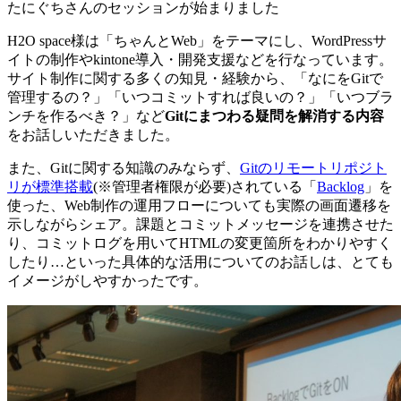
たにぐちさんのセッションが始まりました
H2O space様は「ちゃんとWeb」をテーマにし、WordPressサ
イトの制作やkintone導入・開発支援などを行なっています。
サイト制作に関する多くの知見・経験から、「なにをGitで
管理するの？」「いつコミットすれば良いの？」「いつブラ
ンチを作るべき？」など
Gitにまつわる疑問を解消する内容
をお話しいただきました。
また、Gitに関する知識のみならず、
Gitのリモートリポジト
リが標準搭載
(※管理者権限が必要)されている「
Backlog
」を
使った、Web制作の運用フローについても実際の画面遷移を
示しながらシェア。課題とコミットメッセージを連携させた
り、コミットログを用いてHTMLの変更箇所をわかりやすく
したり…といった具体的な活用についてのお話しは、とても
イメージがしやすかったです。