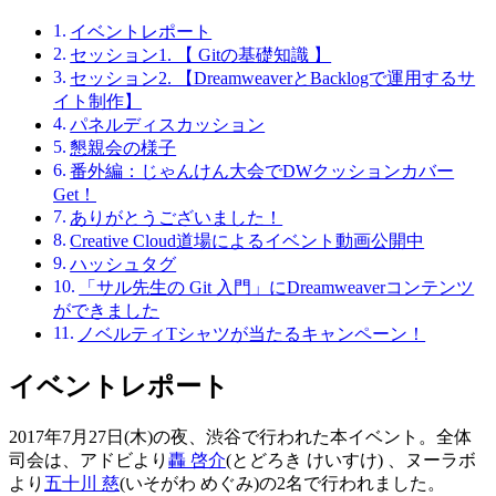
イベントレポート
セッション1. 【 Gitの基礎知識 】
セッション2. 【DreamweaverとBacklogで運用するサ
イト制作】
パネルディスカッション
懇親会の様子
番外編：じゃんけん大会でDWクッションカバー
Get！
ありがとうございました！
Creative Cloud道場によるイベント動画公開中
ハッシュタグ
「サル先生の Git 入門」にDreamweaverコンテンツ
ができました
ノベルティTシャツが当たるキャンペーン！
イベントレポート
2017年7月27日(木)の夜、渋谷で行われた本イベント。全体
司会は、アドビより
轟 啓介
(とどろき けいすけ) 、ヌーラボ
より
五十川 慈
(いそがわ めぐみ)の2名で行われました。