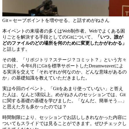
Git＝セーブポイントを増やせる、と話すめがねさん
本イベントの来場者の多くはWeb制作者。Webでよくある困
りごとを解決する手段としてのGitについて、
「いつ、誰が
どのファイルのどの場所を何のために変更したかがわかる」
と話します。
その後、「リポジトリ？ステージ？コミット？」という方々
に向け、今年6月にGitを標準サポートしたDreamweaverによ
る実演を交えて「それぞれが何なのか、どんな意味があるの
か」の基礎知識を教えていただきました。
実は今回のイベント、「Gitをあまり使っていない」と答え
た人は、なんと5割以上。めがねさんのセッションでは、Git
に関する基礎の基礎を学びました。「なんだ、簡単そう…」
と思えた方も多かったのでは？
時間制限により、セッションでお話ししきれなかった内容に
ついてもスライドでは見ることができます。ぜひチェックし