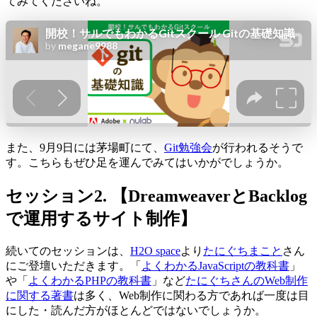
てみてくださいね。
また、9月9日には茅場町にて、
Git勉強会
が行われるそうで
す。こちらもぜひ足を運んでみてはいかがでしょうか。
セッション2. 【DreamweaverとBacklog
で運用するサイト制作】
続いてのセッションは、
H2O space
より
たにぐちまこと
さん
にご登壇いただきます。「
よくわかるJavaScriptの教科書
」
や「
よくわかるPHPの教科書
」など
たにぐちさんのWeb制作
に関する著書
は多く、Web制作に関わる方であれば一度は目
にした・読んだ方がほとんどではないでしょうか。