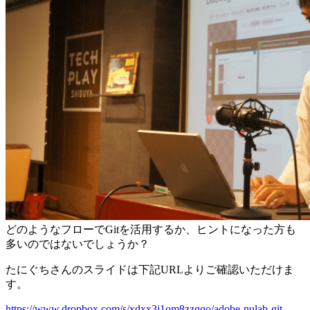
どのようなフローでGitを活用するか、ヒントになった方も
多いのではないでしょうか？
たにぐちさんのスライドは下記URLよりご確認いただけま
す。
https://www.dropbox.com/s/xdxx3j1om8zzgqo/adobe-nulab-git-