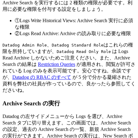
Archive Search を実行するには 2 種類の権限が必要です。利
用に必要な権限を付与する設定をしましょう。
①Logs Write Historical Views: Archive Search 実行に必須
な権限
②Logs Read Archive: Archive の読み取りに必要な権限
、
はこれらの権
Datadog Admin Role
Datadog Standard Role
限を所持していますが、
は Logs
Datadog Read Only Role
Read Archive しかないためご注意ください。また、Archive
Search の結果は
Restriction Queries
が適用され、閲覧が許可さ
れている Log のみを表示可能です。安心ですね。余談です
が、
Datadog の RBAC のすべて
が 5 分で分かる凝縮された
資料を弊社の社員が作っているので、良かったら参照してく
ださいね。
Archive Search の実行
Datadog の左サイドメニューから Logs を選び、Archive
Search タブに切り替えます。この画面では、Archive Search
の設定、過去の Archive Search の一覧、新規 Archive Search
の実行ができます。Archive Search の実行は、New Search ボ