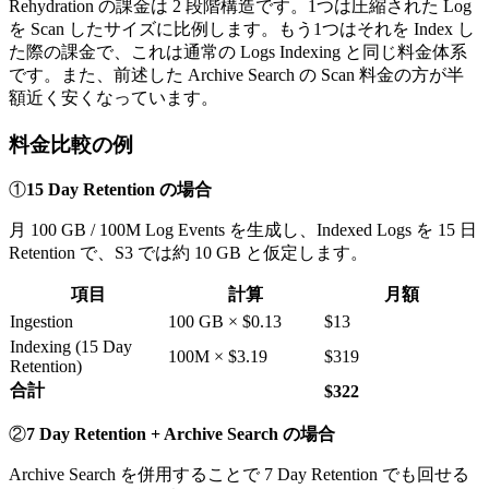
Rehydration の課金は 2 段階構造です。1つは圧縮された Log
を Scan したサイズに比例します。もう1つはそれを Index し
た際の課金で、これは通常の Logs Indexing と同じ料金体系
です。また、前述した Archive Search の Scan 料金の方が半
額近く安くなっています。
料金比較の例
①
15 Day Retention の場合
月 100 GB / 100M Log Events を生成し、Indexed Logs を 15 日
Retention で、S3 では約 10 GB と仮定します。
項目
計算
月額
Ingestion
100 GB × $0.13
$13
Indexing (15 Day
100M × $3.19
$319
Retention)
合計
$322
②
7 Day Retention + Archive Search の場合
Archive Search を併用することで 7 Day Retention でも回せる