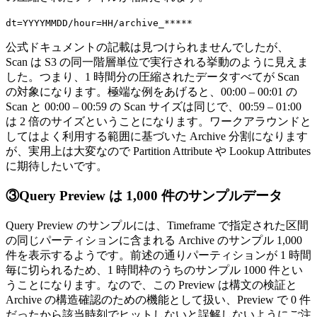
dt=YYYYMMDD/hour=HH/archive_*****
公式ドキュメントの記載は見つけられませんでしたが、
Scan は S3 の同一階層単位で実行される挙動のように見えま
した。つまり、1 時間分の圧縮されたデータすべてが Scan
の対象になります。極端な例をあげると、00:00 – 00:01 の
Scan と 00:00 – 00:59 の Scan サイズは同じで、00:59 – 01:00
は 2 倍のサイズということになります。ワークアラウンドと
してはよく利用する範囲に基づいた Archive 分割になります
が、実用上は大変なので Partition Attribute や Lookup Attributes
に期待したいです。
③Query Preview は 1,000 件のサンプルデータ
Query Preview のサンプルには、Timeframe で指定された区間
の同じパーティションに含まれる Archive のサンプル 1,000
件を表示するようです。前述の通りパーティションが 1 時間
毎に切られるため、1 時間枠のうちのサンプル 1000 件とい
うことになります。なので、この Preview は構文の検証と
Archive の構造確認のための機能として扱い、Preview で 0 件
だったから該当時刻でヒットしないと誤解しないようにご注