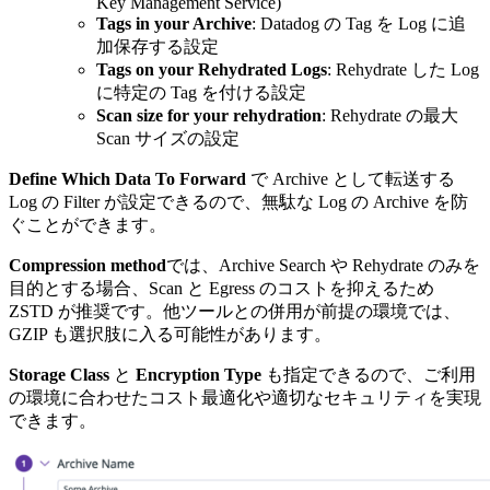
Key Management Service)
Tags in your Archive
: Datadog の Tag を Log に追
加保存する設定
Tags on your Rehydrated Logs
: Rehydrate した Log
に特定の Tag を付ける設定
Scan size for your rehydration
: Rehydrate の最大
Scan サイズの設定
Define Which Data To Forward
で Archive として転送する
Log の Filter が設定できるので、無駄な Log の Archive を防
ぐことができます。
Compression method
では、Archive Search や Rehydrate のみを
目的とする場合、Scan と Egress のコストを抑えるため
ZSTD が推奨です。他ツールとの併用が前提の環境では、
GZIP も選択肢に入る可能性があります。
Storage Class
と
Encryption Type
も指定できるので、ご利用
の環境に合わせたコスト最適化や適切なセキュリティを実現
できます。