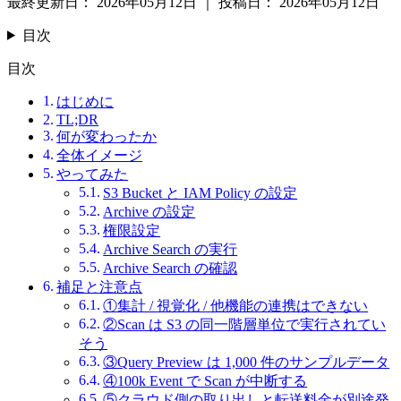
最終更新日：
2026年05月12日
｜
投稿日：
2026年05月12日
目次
目次
はじめに
TL;DR
何が変わったか
全体イメージ
やってみた
S3 Bucket と IAM Policy の設定
Archive の設定
権限設定
Archive Search の実行
Archive Search の確認
補足と注意点
①集計 / 視覚化 / 他機能の連携はできない
②Scan は S3 の同一階層単位で実行されてい
そう
③Query Preview は 1,000 件のサンプルデータ
④100k Event で Scan が中断する
⑤クラウド側の取り出しと転送料金が別途発