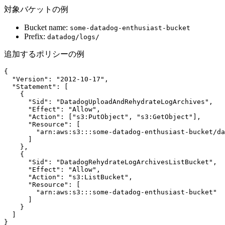
対象バケットの例
Bucket name:
some-datadog-enthusiast-bucket
Prefix:
datadog/logs/
追加するポリシーの例
{

  "Version": "2012-10-17",

  "Statement": [

    {

      "Sid": "DatadogUploadAndRehydrateLogArchives",

      "Effect": "Allow",

      "Action": ["s3:PutObject", "s3:GetObject"],

      "Resource": [

        "arn:aws:s3:::some-datadog-enthusiast-bucket/da
      ]

    },

    {

      "Sid": "DatadogRehydrateLogArchivesListBucket",

      "Effect": "Allow",

      "Action": "s3:ListBucket",

      "Resource": [

        "arn:aws:s3:::some-datadog-enthusiast-bucket"

      ]

    }

  ]

}