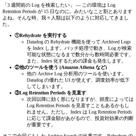
「3 週間前の Log を検索したい」 — この環境は Log
Retention Periods が 15 日なのに。みたいなこと割とあります
よね。そんな時、我々人類は以下のように対応してきまし
た。
①Rehydrate を実行する
Datadog の Rehydrate 機能を使って Archived Logs
を Index します。バッチ処理で動き、Log が検索
可能な状態になるまで数分から数時間必要です。
また、Index 化するための課金も発生します。
②他のツールを使う (Amazon Athena など)
他の Archive Log 分析用のツールを使います。
Datadog の優れた UI が使えず、調査効率が低下
してしまいます。
③Log Retention Periods を見直す
次回以降に効く形になりますが、頻度によっては
Log Retention Periods を見直すこともあるかもし
れません。ただし、Index は Log Retention Periods
に応じて課金額があがるので、投資対効果の判断
が重要です。
そこで今回 GA した Archive Search の出番です。Rehydrate の