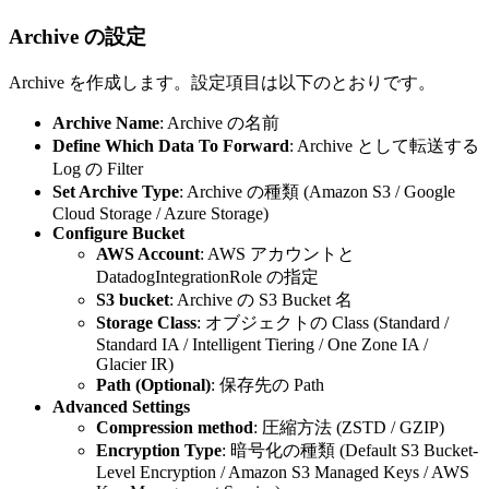
Archive の設定
Archive を作成します。設定項目は以下のとおりです。
Archive Name
: Archive の名前
Define Which Data To Forward
: Archive として転送する
Log の Filter
Set Archive Type
: Archive の種類 (Amazon S3 / Google
Cloud Storage / Azure Storage)
Configure Bucket
AWS Account
: AWS アカウントと
DatadogIntegrationRole の指定
S3 bucket
: Archive の S3 Bucket 名
Storage Class
: オブジェクトの Class (Standard /
Standard IA / Intelligent Tiering / One Zone IA /
Glacier IR)
Path (Optional)
: 保存先の Path
Advanced Settings
Compression method
: 圧縮方法 (ZSTD / GZIP)
Encryption Type
: 暗号化の種類 (Default S3 Bucket-
Level Encryption / Amazon S3 Managed Keys / AWS