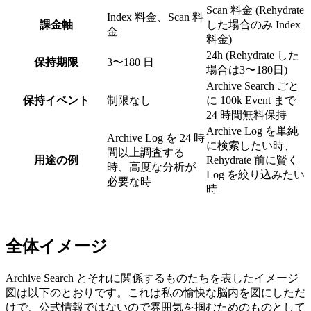
Scan 料金 (Rehydrate
Index 料金、Scan 料
課金軸
した場合のみ Index
金
料金)
24h (Rehydrate した
保持期限
3〜180 日
場合は3〜180日)
Archive Search ごと
保持イベント
制限なし
に 100k Event まで
24 時間無料保持
Archive Log を単純
Archive Log を 24 時
に検索したい時、
間以上調査する
用途の例
Rehydrate 前に賢く
時、高度な分析が
Log を絞り込みたい
必要な時
時
全体イメージ
Archive Search とそれに関係するものたちを表したイメージ
図は以下のとおりです。これは私の愉快な脳内を図にしただ
けで、公式情報ではないので雰囲気を掴むためのものとして