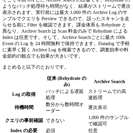
ようなバッチ処理待ち時間がなく、結果がストリームで逐次
表示されます。実行前には最大 1,000 件の Archive Log のサ
ンプルでクエリを Preview できるので、誤ったスキャンを走
らせる前に Filter を確認できます。課金体系も Rehydrate と
異なり、Archive Search は Scan 料金のみで Rehydrate による
Index は任意です。そして、Archive Searchごとに最大 100k
Event の Log を 24 時間無料で保持できます。Datadog で手軽
に素早く賢く Archive Log を検索できるので、調査効率や料
金節約の観点でも効果が大きいです。
まとめると以下のとおりです。
従来 (Rehydrate の
Archive Search
み)
バッチによる遅延
ストリームでの高
Log の取得
処理
速処理
数分から数時間オ
待機時間
逐次表示
ーダー
1,000 件のサンプル
クエリの事前確認
できない
で確認可
Index の必要
必須
任意