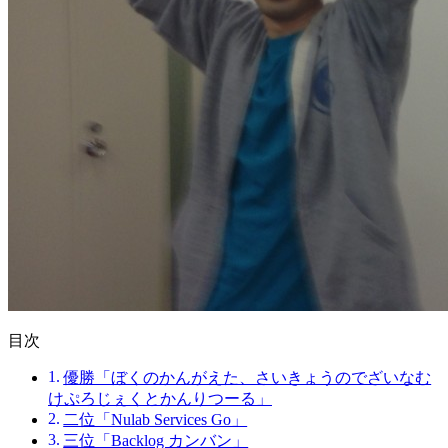
目次
優勝「ぼくのかんがえた、さいきょうのでざいなむ
けぷろじぇくとかんりつーる」
二位「Nulab Services Go」
三位「Backlog カンバン」