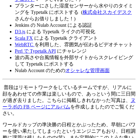
プランターにさした湿度センサーから水やりのタイミ
ングを Typetalk にポストする (
株式会社スカイデスク
さんからお借りしました！)
Jenkins の Nulab Account による認証
D3.js
による Typetalk ライクの可視化
Scala FX
による Typetalk クライアント
WebRTC
を利用した、雰囲気が伝わるビデオチャット
Perl で Typetalk API
にチャレンジ
波の高さや台風情報を外部サイトからスクレイピング
して Typetalk にポストする
Nulab Account のための
オシャレな管理画面
普段はリモートワークをしているチームですが、リアルに
顔をあわせての作業は楽しいもので、あっという間に三日間
が過ぎ去りました。こちらに掲載しきれなかった写真は、
ヌ
ーラボの FB ページにアルバム
を作成しましたのでご覧くだ
さい。
ワールドカップの準決勝の日程とかぶったため、早朝にパワ
ーを使い果たしてしまったというエンジニアもおり、日程調
整に課題は残したものの(笑)、また定期的にこのような集い