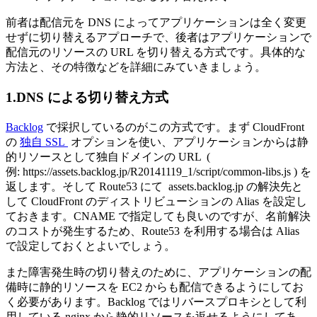
前者は配信元を DNS によってアプリケーションは全く変更
せずに切り替えるアプローチで、後者はアプリケーションで
配信元のリソースの URL を切り替える方式です。具体的な
方法と、その特徴などを詳細にみていきましょう。
1.DNS による切り替え方式
Backlog
で採択しているのがこの方式です。まず CloudFront
の
独自 SSL
オプションを使い、アプリケーションからは静
的リソースとして独自ドメインの URL (
例: https://assets.backlog.jp/R20141119_1/script/common-libs.js ) を
返します。そして Route53 にて assets.backlog.jp の解決先と
して CloudFront のディストリビューションの Alias を設定し
ておきます。CNAME で指定しても良いのですが、名前解決
のコストが発生するため、Route53 を利用する場合は Alias
で設定しておくとよいでしょう。
また障害発生時の切り替えのために、アプリケーションの配
備時に静的リソースを EC2 からも配信できるようにしてお
く必要があります。Backlog ではリバースプロキシとして利
用している nginx から静的リソースを返せるようにしてあ