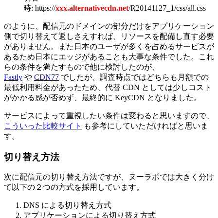
時: https://
xxx.alternativecdn.net
/R20141127_1/css/all.css
のように、配信元のドメインの部分だけをアプリケーション
側で切り替えて返しさえすれば、リソースを配備し直す必要
がありません。また日本のユーザが多くを占めるサービスが
あるため日本にエッジがあることも大事な条件でした。これ
らの条件を満たすもので他に検討したのが、
Fastly
や
CDN77
でしたが、調査時点ではどちらも月額での
最低利用料金があったため、代替 CDN としては少しコスト
がかかる感が否めず、最終的に KeyCDN となりました。
サービスによって重視したい条件は変わると思いますので、
こういった比較サイト
も参考にしていただければと思いま
す。
切り替え方法
次に配信元の切り替え方法ですが、ヌーラボでは大きく分け
て以下の２つの方式を採用しています。
DNS による切り替え方式
アプリケーションによる切り替え方式