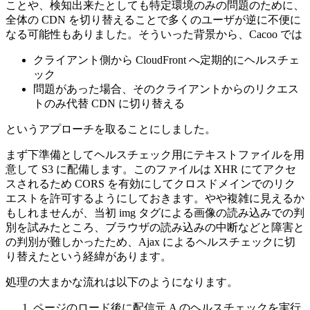
ことや、検知出来たとしても特定環境のみの問題のために、
全体の CDN を切り替えることで多くのユーザが逆に不便に
なる可能性もありました。そういった背景から、Cacoo では
クライアント側から CloudFront へ定期的にヘルスチェ
ック
問題があった場合、そのクライアントからのリクエス
トのみ代替 CDN に切り替える
というアプローチを取ることにしました。
まず下準備としてヘルスチェック用にテキストファイルを用
意して S3 に配備します。このファイルは XHR にてアクセ
スされるため CORS を有効にしてクロスドメインでのリク
エストを許可するようにしておきます。やや複雑に見えるか
もしれませんが、当初 img タグによる画像の読み込みでの判
別を試みたところ、ブラウザの読み込みの中断などと障害と
の判別が難しかったため、Ajax によるヘルスチェックに切
り替えたという経緯があります。
処理の大まかな流れは以下のようになります。
ページのロード後に配信元 A のヘルスチェックを実行