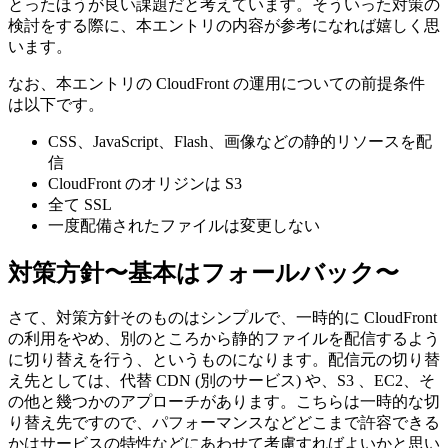
とったほうが良い課題だと考えています。そういった対策の
検討をする際に、本エントリの内容が参考になれば嬉しく思
います。
なお、本エントリの CloudFront の運用についての前提条件
は以下です。
CSS、JavaScript、Flash、画像などの静的リソースを配
信
CloudFront のオリジンは S3
全て SSL
一度配備されたファイルは変更しない
対策方針〜基本はフォールバック〜
さて、対策方針そのものはシンプルで、一時的に CloudFront
の利用をやめ、別のところから静的ファイルを配信するよう
に切り替えを行う、というものになります。配信元の切り替
え先としては、代替 CDN (別のサービス) や、S3 、EC2、そ
の他と幾つかのアプローチがあります。こちらは一時的な切
り替え先ですので、パフォーマンスなどどこまで許容できる
かはサービスの特性などにあわせて考慮すればよいかと思い