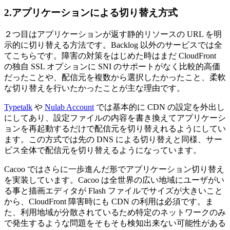
2.アプリケーションによる切り替え方式
２つ目はアプリケーションが返す静的リソースの URL を明
示的に切り替える方法です。Backlog 以外のサービスでは全
てこちらです。障害の対策をはじめた時はまだ CloudFront
の独自 SSL オプションに SNI のサポートがなく比較的高価
だったことや、配信元を複数から選択したかったこと、柔軟
な切り替えを行いたかったことが主な理由です。
Typetalk
や
Nulab Account
では基本的に CDN の設定を外出し
にしてあり、設定ファイルの内容を書き換えてアプリケーシ
ョンを再起動するだけで配信元を切り替えれるようにしてい
ます。この方式では先の DNS による切り替えと同様、サー
ビス全体で配信元を切り替えるようになっています。
Cacoo ではさらに一歩進んだ形でアプリケーション切り替え
を実装しています。Cacoo は全世界の広い地域にユーザがい
る事と描画エディタが Flash ファイルでサイズが大きいこと
から、CloudFront 障害時にも CDN の利用は必須です。ま
た、利用地域が分散されているため特定のネットワークのみ
で発生するような問題をそもそも検知出来ない可能性がある