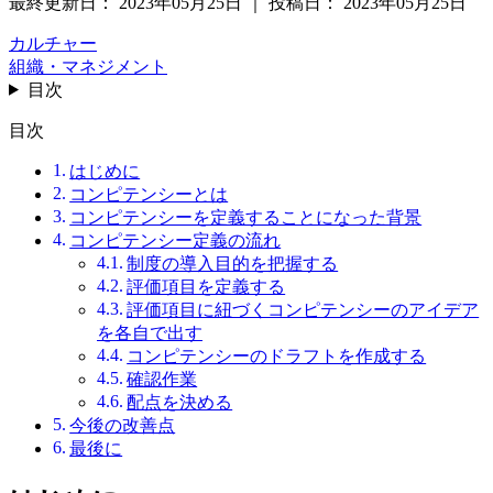
最終更新日：
2023年05月25日
｜
投稿日：
2023年05月25日
カルチャー
組織・マネジメント
目次
目次
はじめに
コンピテンシーとは
コンピテンシーを定義することになった背景
コンピテンシー定義の流れ
制度の導入目的を把握する
評価項目を定義する
評価項目に紐づくコンピテンシーのアイデア
を各自で出す
コンピテンシーのドラフトを作成する
確認作業
配点を決める
今後の改善点
最後に