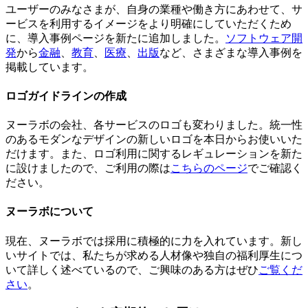
ユーザーのみなさまが、自身の業種や働き方にあわせて、サ
ービスを利用するイメージをより明確にしていただくため
に、導入事例ページを新たに追加しました。
ソフトウェア開
発
から
金融
、
教育
、
医療
、
出版
など、さまざまな導入事例を
掲載しています。
ロゴガイドラインの作成
ヌーラボの会社、各サービスのロゴも変わりました。統一性
のあるモダンなデザインの新しいロゴを本日からお使いいた
だけます。また、ロゴ利用に関するレギュレーションを新た
に設けましたので、ご利用の際は
こちらのページ
でご確認く
ださい。
ヌーラボについて
現在、ヌーラボでは採用に積極的に力を入れています。新し
いサイトでは、私たちが求める人材像や独自の福利厚生につ
いて詳しく述べているので、ご興味のある方はぜひ
ご覧くだ
さい
。