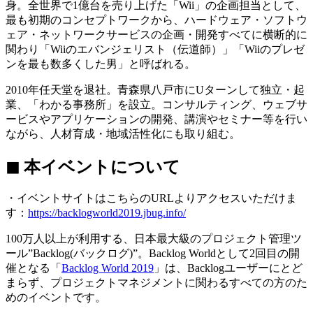
身。全世界で1億台を売り上げた「Wii」の企画担当として、
最も初期のコンセプトワークから、ハードウェア・ソフトウ
ェア・ネットワークサービスの企画・開発すべてに横断的に
関わり「Wiiのエバンジェリスト（伝道師）」「Wiiのプレゼ
ンを最も数多くした男」と呼ばれる。
2010年任天堂を退社。青森県八戸市にUターンして独立・起
業、「わかる事務所」を設立。コンサルティング、ウェブサ
ービスやアプリケーションの開発、講演やセミナー等を行い
ながら、人材育成・地域活性化にも取り組む。
◼︎ 本イベントについて
・イベントサイトはこちらのURLよりアクセスいただけま
す：
https://backlogworld2019.jbug.info/
100万人以上が利用する、日本最大級のプロジェクト管理ツ
ール”Backlog(バックログ)”。Backlog Worldとして2回目の開
催となる「
Backlog World 2019
」は、Backlogユーザーにとど
まらず、プロジェクトマネジメントに関わるすべての方のた
めのイベントです。