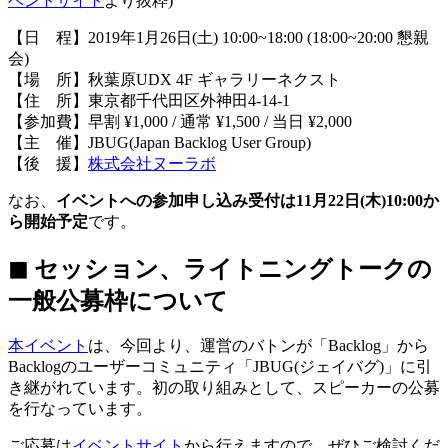
ベントサイト
より抜粋)
【日 程】2019年1月26日(土) 10:00~18:00 (18:00~20:00 懇親
会)
【場 所】秋葉原UDX 4F ギャラリーネクスト
【住 所】東京都千代田区外神田4-14-1
【参加費】早割 ¥1,000 / 通常 ¥1,500 / 当日 ¥2,000
【主 催】JBUG(Japan Backlog User Group)
【後 援】
株式会社ヌーラボ
なお、
イベントへの参加申し込み受付は11月22日(木)10:00か
ら開始予定
です。
◼︎ セッション、ライトニングトークの
一般公募枠について
本イベント
は、今回より、運営のバトンが「Backlog」から
Backlogのユーザーコミュニティ「JBUG(ジェイバグ)」に引
き継がれています。初の取り組みとして、スピーカーの公募
を行なっています。
ご応募は
イベントサイト
から行えますので、ぜひご検討くだ