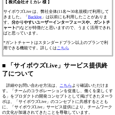
【 株式会社オミカレ 様 】
サイボウズLive は、弊社全体(11名〜30名規模)で利用して
きました。「
Backlog
」は以前にも利用したことがありま
す。
分かりやすいユーザーインターフェースや、ガントチ
ャート
(*)などが特徴だと思いますので、うまく活用できれ
ばと思っています。
*ガントチャートはスタンダードプラン以上のプランで利
用できる機能です。詳しくは
こちら
■ 「サイボウズLive」サービス提供終
了について
詳細やお問い合わせ方法は、
こちら
より確認いただけま
す。「チームのコラボレーションを促進し、働くを楽しくす
る」をプロダクトの開発コンセプトとして掲げてきたヌーラ
ボは、「サイボウズLive」のコンセプトに共感するととも
に、「サイボウズLive」サービス提供により、チームワーク
の文化が加速されてきたことを尊敬しています。