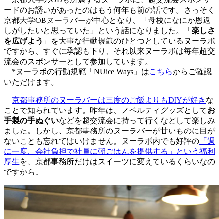
ードのお誘いがあったのはもう何年も前の話です。さっそく
京都大学OBヌーラバーが中心となり、「母校になにか恩返
しがしたいと思っていた」という話になりました。「
楽しさ
を広げよう
」を大事な行動規範のひとつとしているヌーラボ
ですから、すぐに承認も下り、それ以来ヌーラボは毎年超交
流会のスポンサーとして参加しています。
*ヌーラボの行動規範「NUice Ways」は
こちら
からご確認
いただけます。
京都事務所のヌーラバーは三度のご飯よりもDIYが好き
な
ことで知られています。昨年は、ノベルティグッズとして
お
手製の手ぬぐい
などを超交流会に持って行くなどして楽しみ
ました。しかし、京都事務所のヌーラバーが甘いものに目が
ないことも忘れてはいけません。ヌーラボ内でも好評の
「週
に一度、会社負担で社員に朝ごはんを提供する」という福利
厚生
を、京都事務所だけはスイーツに変えているくらいなの
ですから。