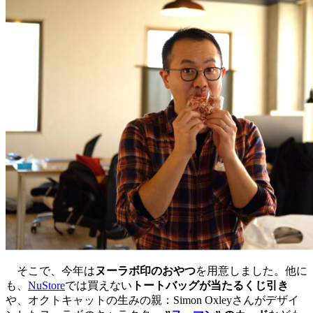
そこで、今年は
ヌーラボ印のおやつ
を用意しました。他に
も、
NuStore
では買えない
トートバッグが当たるくじ引き
や、オクトキャットの生みの親：Simon Oxleyさんがデザイ