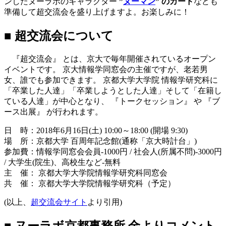
ンしたヌーラボのキャラクター
”
ヌーマン
”
のカード
なども
準備して超交流会を盛り上げますよ。お楽しみに！
■ 超交流会について
『超交流会』 とは、京大で毎年開催されているオープン
イベントです。 京大情報学同窓会の主催ですが、老若男
女、誰でも参加できます。 京都大学大学院 情報学研究科に
「卒業した人達」「卒業しようとした人達」そして「在籍し
ている人達」が中心となり、 『トークセッション』 や 『ブ
ース出展』 が行われます。
日 時：2018年6月16日(土) 10:00～18:00 (開場 9:30)
場 所：京都大学 百周年記念館(通称「京大時計台」)
参加費：情報学同窓会会員-1000円 / 社会人(所属不問)-3000円
/ 大学生(院生)、高校生など-無料
主 催： 京都大学大学院情報学研究科同窓会
共 催： 京都大学大学院情報学研究科（予定）
(以上、
超交流会サイト
より引用)
■ ヌーラボ京都事務所 金よりコメント