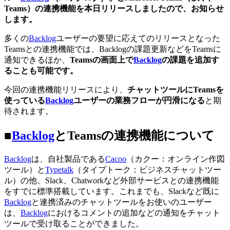
Teams）の連携機能を本日リリースしましたので、お知らせ
します。
多くの
Backlog
ユーザーの要望に応えてのリリースとなった
Teamsとの連携機能では、Backlogの課題更新などをTeamsに
通知できるほか、
Teamsの画面上で
Backlog
の課題を追加す
ることも可能です。
今回の連携機能リリースにより、
チャットツールにTeamsを
使っている
Backlog
ユーザーの業務フローが円滑になる
と期
待されます。
■
Backlog
とTeamsの連携機能について
Backlog
は、自社製品である
Cacoo
（カクー：オンライン作図
ツール）と
Typetalk
（タイプトーク：ビジネスチャットツー
ル）の他、Slack、Chatworkなど外部サービスとの連携機能
をすでに標準搭載しています。これまでも、Slackなど既に
Backlog
と連携済みのチャットツールをお使いのユーザー
は、
Backlog
におけるコメントの追加などの通知をチャット
ツールで受け取ることができました。