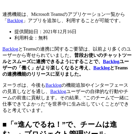
連携機能は、Microsoft Teamsのアプリケーション一覧から
「
Backlog
」アプリを追加し、利用することが可能です。
提供開始日：2021年12月16日
利用料金：無料
Backlog
とTeamsの連携に関するご要望は、以前より多くのユ
ーザーから寄せられていました。
普段お使いのチャットツー
ルとスムーズに連携できるようにすることで、
Backlog
ユー
ザーの「働く」がより楽しくなると考え、
Backlog
とTeams
の連携機能のリリースに至りました。
ヌーラボは、今後も
Backlog
の機能追加やインターフェース
の見直しなどを通し、
Backlog
ユーザーの自律的な行動やチ
ームの前進に貢献します。その結果、“このチームで一緒に
仕事できてよかった”を世界中に生み出していくことができ
ると考えています。
■「“進んでるね！”で、チームは進
む。」プロジェクト管理ツール