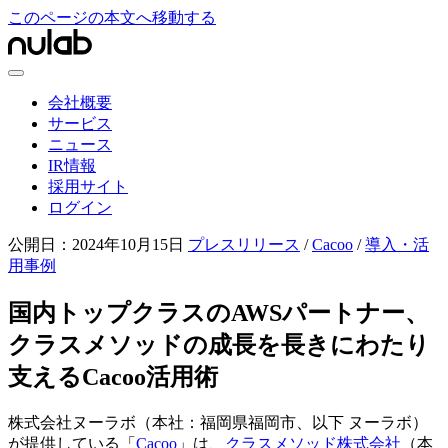
このページの本文へ移動する
会社概要
サービス
ニュース
IR情報
採用サイト
ログイン
公開日：
2024年10月15日
プレスリリース
/
Cacoo
/
導入・活
用事例
国内トップクラスのAWSパートナー、
クラスメソッドの成長を長きにわたり
支えるCacoo活用術
株式会社ヌーラボ
（本社：福岡県福岡市、以下 ヌーラボ）
が提供している「
Cacoo
」は、
クラスメソッド株式会社
（本