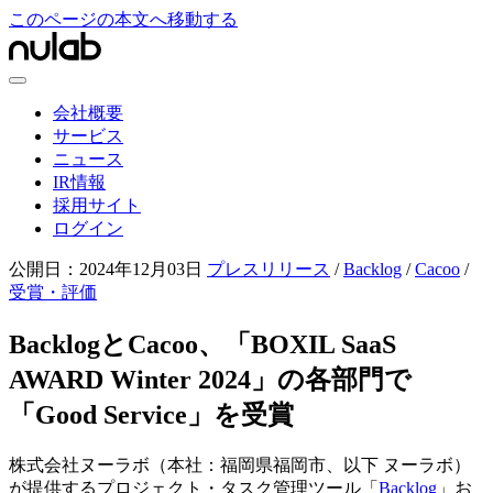
このページの本文へ移動する
会社概要
サービス
ニュース
IR情報
採用サイト
ログイン
公開日：
2024年12月03日
プレスリリース
/
Backlog
/
Cacoo
/
受賞・評価
BacklogとCacoo、「BOXIL SaaS
AWARD Winter 2024」の各部門で
「Good Service」を受賞
株式会社
ヌーラボ
（本社：福岡県福岡市、以下 ヌーラボ）
が提供するプロジェクト・タスク管理ツール「
Backlog
」お