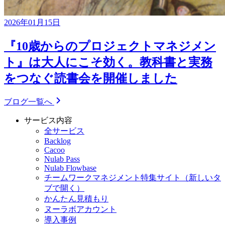
2026年01月15日
『10歳からのプロジェクトマネジメン
ト』は大人にこそ効く。教科書と実務
をつなぐ読書会を開催しました
ブログ一覧へ
サービス内容
全サービス
Backlog
Cacoo
Nulab Pass
Nulab Flowbase
チームワークマネジメント特集サイト
（新しいタ
ブで開く）
かんたん見積もり
ヌーラボアカウント
導入事例