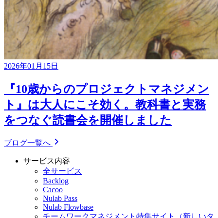
2026年01月15日
『10歳からのプロジェクトマネジメン
ト』は大人にこそ効く。教科書と実務
をつなぐ読書会を開催しました
ブログ一覧へ
サービス内容
全サービス
Backlog
Cacoo
Nulab Pass
Nulab Flowbase
チームワークマネジメント特集サイト
（新しいタ