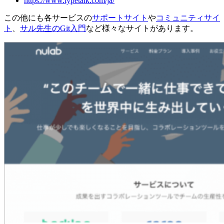
https://www.typetalk.com/ja/
この他にも各サービスの
サポートサイト
や
コミュニティサイ
ト
、
サル先生のGit入門
など様々なサイトがあります。