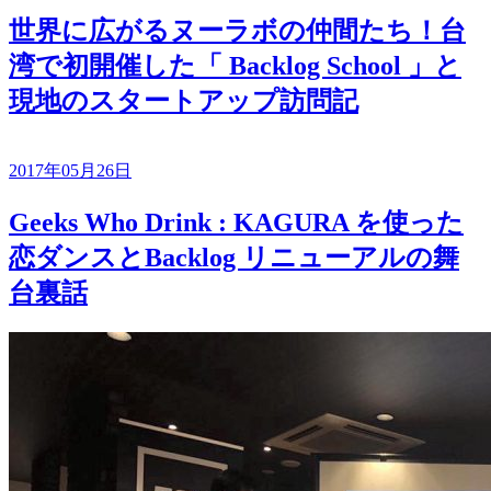
世界に広がるヌーラボの仲間たち！台
湾で初開催した「 Backlog School 」と
現地のスタートアップ訪問記
2017年05月26日
Geeks Who Drink : KAGURA を使った
恋ダンスとBacklog リニューアルの舞
台裏話