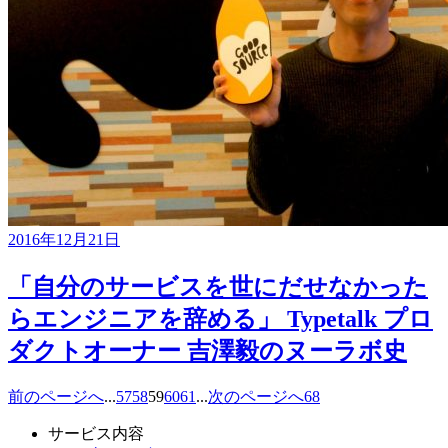
2016年12月21日
「自分のサービスを世にだせなかった
らエンジニアを辞める」 Typetalk プロ
ダクトオーナー 吉澤毅のヌーラボ史
前のページへ
...
57
58
59
60
61
...
次のページへ
68
サービス内容