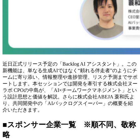
近日正式リリース予定の「Backlog AI アシスタント」。この
新機能は、単なる生成AIではなく“頼れる伴走者”のようにチ
ームに寄り添い、情報整理や進捗管理、リスク予測までサポ
ートします。本セッションでは開発を牽引する株式会社ヌー
ラボ CPOの中島が、「AI×チームワークマネジメント」とい
う設計思想と価値を解説。さらに株式会社ABEJA 蓑和氏よ
り、共同開発中の「AIバックログスイーパー」の概要を紹
介いただきます。
■スポンサー企業一覧 ※順不同、敬称
略