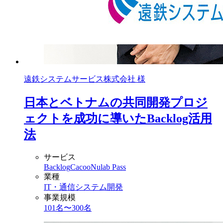
遠鉄システムサービス株式会社 様
日本とベトナムの共同開発プロジ
ェクトを成功に導いたBacklog活用
法
サービス
Backlog
Cacoo
Nulab Pass
業種
IT・通信
システム開発
事業規模
101名〜300名