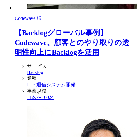
Codewave 様
【Backlogグローバル事例】
Codewave、顧客とのやり取りの透
明性向上にBacklogを活用
サービス
Backlog
業種
IT・通信
システム開発
事業規模
11名〜100名