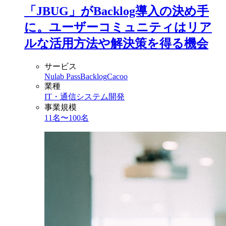
「JBUG」がBacklog導入の決め手
に。ユーザーコミュニティはリア
ルな活用方法や解決策を得る機会
サービス
Nulab Pass
Backlog
Cacoo
業種
IT・通信
システム開発
事業規模
11名〜100名