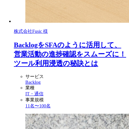
株式会社Fusic 様
BacklogをSFAのように活用して、
営業活動の進捗確認をスムーズに！
ツール利用浸透の秘訣とは
サービス
Backlog
業種
IT・通信
事業規模
11名〜100名