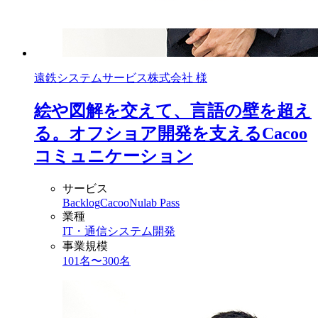
遠鉄システムサービス株式会社 様
絵や図解を交えて、言語の壁を超え
る。オフショア開発を支えるCacoo
コミュニケーション
サービス
Backlog
Cacoo
Nulab Pass
業種
IT・通信
システム開発
事業規模
101名〜300名