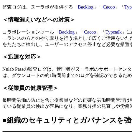
監査ログは、ヌーラボが提供する「
Backlog
」「
Cacoo
」「
Typ
＜情報漏えいなどへの対策＞
コラボレーションツール「
Backlog
」「
Cacoo
」「
Typetalk
」に
ーランスの方とのやり取りを行う場として広くご活用をいた
をただちに検出し、ユーザーのアクセス停止など必要な措置
＜迅速な対応＞
Nulab Passの監査ログは、管理者がヌーラボのサポー
は、ダウンロードの約1時間前までのログを確認ができるた
＜従業員の健康管理＞
長時間労働の防止を含む従業員などの正確な労働時間管理は
ている従業員の検出が容易になり、業務分担の見直しや労働
■組織のセキュリティとガバナンスを強化する