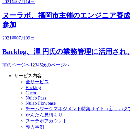
2021年07月14日
ヌーラボ、福岡市主催のエンジニア養
参加
2021年07月09日
Backlog、澤 円氏の業務管理に活用さ
前のページへ
1
2
3
4
5
次のページへ
サービス内容
全サービス
Backlog
Cacoo
Nulab Pass
Nulab Flowbase
チームワークマネジメント特集サイト
（新しいタ
かんたん見積もり
ヌーラボアカウント
導入事例