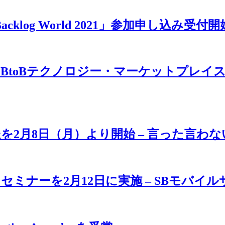
klog World 2021」参加申し込み受付開
のBtoBテクノロジー・マーケットプレイスが発表
放送を2月8日（月）より開始 – 言った言
ミナーを2月12日に実施 – SBモバイ