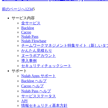
前のページへ
1
2
3
4
5
サービス内容
全サービス
Backlog
Cacoo
Nulab Pass
Nulab Flowbase
チームワークマネジメント特集サイト
（新しいタ
かんたん見積もり
ヌーラボアカウント
導入事例
セキュリティチェックシート
サポート
Nulab Apps サポート
Backlog ヘルプ
Cacoo ヘルプ
Nulab Pass ヘルプ
サービスステータス
API
情報セキュリティ基本方針