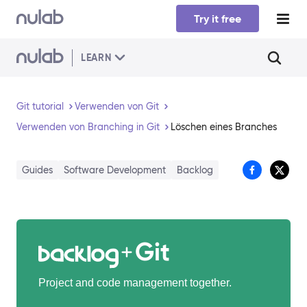
Skip to main content
Try it free
LEARN
Git tutorial
Verwenden von Git
Verwenden von Branching in Git
Löschen eines Branches
Guides
Software Development
Backlog
Git
Project and code management together.