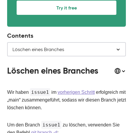
Try it free
Contents
Löschen eines Branches
Löschen eines Branches
issue1
Wir haben
im
vorherigen Schritt
erfolgreich mit
„main“ zusammengeführt, sodass wir diesen Branch jetzt
löschen können.
issue1
Um den Branch
zu löschen, verwenden Sie
den Befehl
git branch -d
: