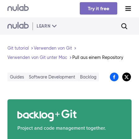
Skip to main content
Try it free
LEARN
Git tutorial
Verwenden von Git
Verwenden von Git unter Mac
Pull aus einem Repository
Guides
Software Development
Backlog
Git
Project and code management together.