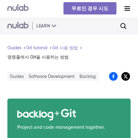
Skip to main content
무료인 경우 시도
LEARN
Guides
Git tutorial
Git 사용 방법
명령줄에서 Git을 사용하는 방법
Guides
Software Development
Backlog
Git
Project and code management together.