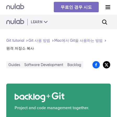
Skip to main content
무료인 경우 시도
LEARN
Git tutorial
Git 사용 방법
Mac에서 Git을 사용하는 방법
원격 저장소 복사
Guides
Software Development
Backlog
Git
Project and code management together.