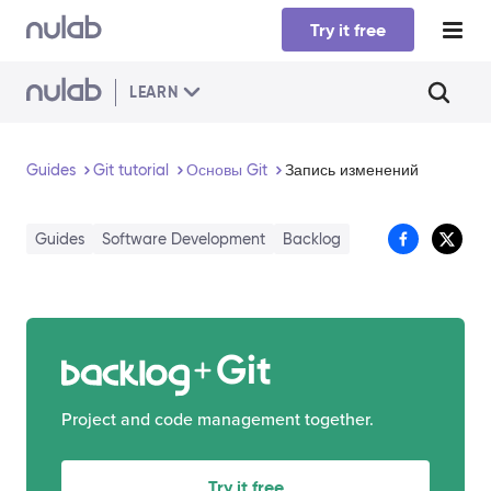
Skip to main content
Try it free
LEARN
Guides
Git tutorial
Основы Git
Запись изменений
Guides
Software Development
Backlog
Git
Project and code management together.
Try it free