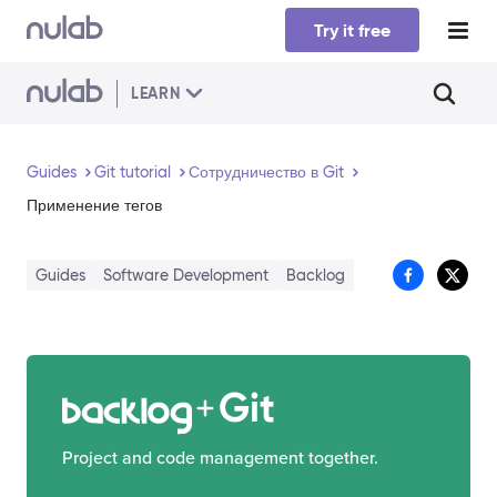
Skip to main content
Try it free
LEARN
Guides
Git tutorial
Сотрудничество в Git
Применение тегов
Guides
Software Development
Backlog
Git
Project and code management together.