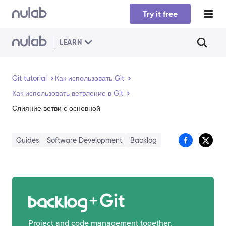
Skip to main content
Try it free
LEARN
Git tutorial
Как использовать Git
Как использовать ветвление в Git
Слияние ветви с основной
Guides
Software Development
Backlog
Git
Project and code management together.