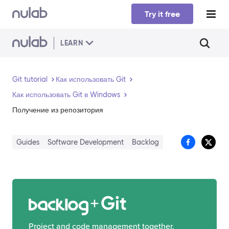
Skip to main content
Try it free
LEARN
Git tutorial
Как использовать Git
Как использовать Git в Windows
Получение из репозитория
Guides
Software Development
Backlog
Git
Project and code management together.