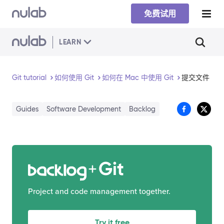
Skip to main content
免费试用
LEARN
Git tutorial
如何使用 Git
如何在 Mac 中使用 Git
提交文件
Guides
Software Development
Backlog
Git
Project and code management together.
Try it free