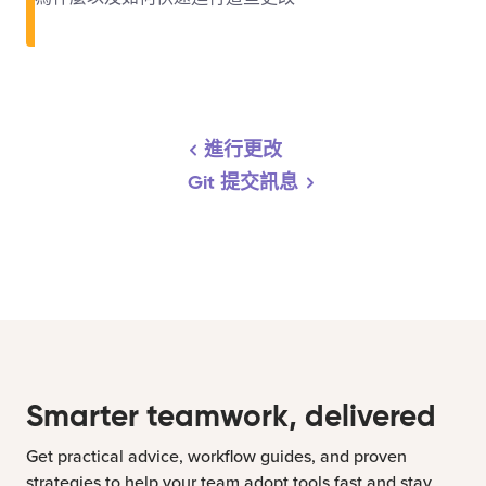
進行更改
Git 提交訊息
Smarter teamwork, delivered
Get practical advice, workflow guides, and proven
strategies to help your team adopt tools fast and stay