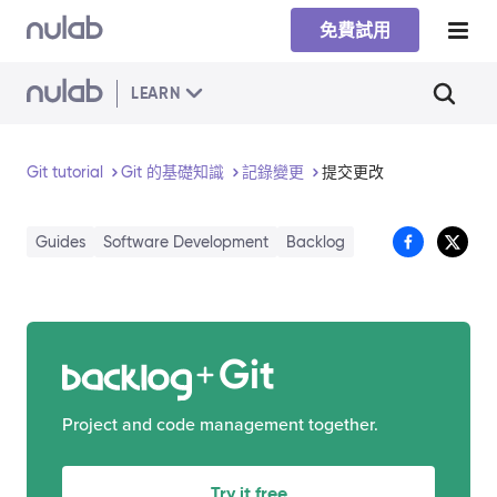
Skip to main content
免費試用
LEARN
Git tutorial
Git 的基礎知識
記錄變更
提交更改
Guides
Software Development
Backlog
Git
Project and code management together.
Try it free