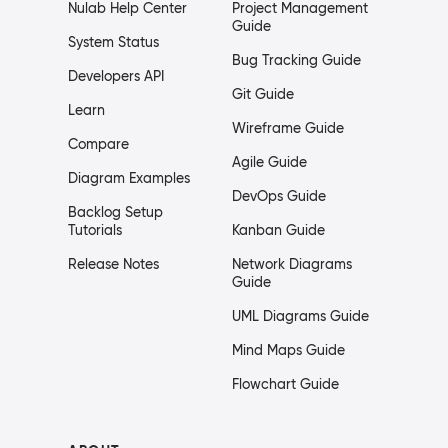
Nulab Help Center
Project Management
Guide
System Status
Bug Tracking Guide
Developers API
Git Guide
Learn
Wireframe Guide
Compare
Agile Guide
Diagram Examples
DevOps Guide
Backlog Setup
Tutorials
Kanban Guide
Release Notes
Network Diagrams
Guide
UML Diagrams Guide
Mind Maps Guide
Flowchart Guide