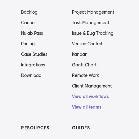
Backlog
Project Management
Cacoo
Task Management
Nulab Pass
Issue & Bug Tracking
Pricing
Version Control
Case Studies
Kanban
Integrations
Gantt Chart
Download
Remote Work
Client Management
View all workflows
View all teams
RESOURCES
GUIDES