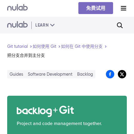
Skip to main content
免费试用
LEARN
Git tutorial
如何使用 Git
如何在 Git 中使用分支
把分支合并到主分支
Guides
Software Development
Backlog
Git
Project and code management together.