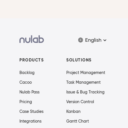
English
PRODUCTS
SOLUTIONS
Backlog
Project Management
Cacoo
Task Management
Nulab Pass
Issue & Bug Tracking
Pricing
Version Control
Case Studies
Kanban
Integrations
Gantt Chart