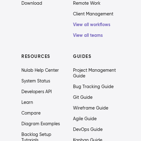
Download
Remote Work
Client Management
View all workflows
View all teams
RESOURCES
GUIDES
Nulab Help Center
Project Management
Guide
System Status
Bug Tracking Guide
Developers API
Git Guide
Learn
Wireframe Guide
Compare
Agile Guide
Diagram Examples
DevOps Guide
Backlog Setup
Tutorials
Kanban Guide