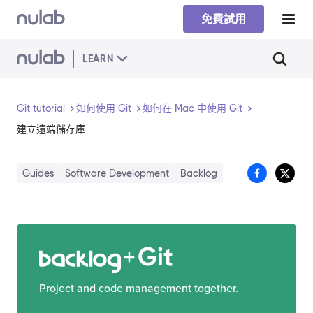
Skip to main content
免費試用
LEARN
Git tutorial
如何使用 Git
如何在 Mac 中使用 Git
建立遠端儲存庫
Guides
Software Development
Backlog
Git
Project and code management together.