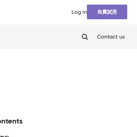
Log in
免費試用
Contact us
ntents