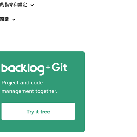
T 的指令和設定
閱讀
Git
Project and code
management together.
Try it free