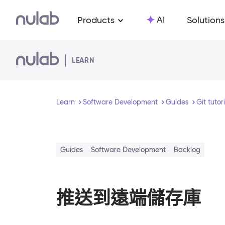
Skip to main content
AI
Products
Solutions
LEARN
Learn
Software Development
Guides
Git tutor
Guides
Software Development
Backlog
推送到遠端儲存庫