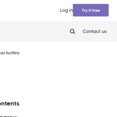
Log in
Try it free
Contact us
nes Konflikts
ntents