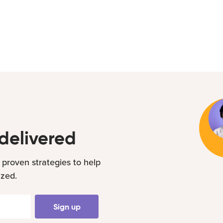
delivered
 proven strategies to help
ized.
Sign up