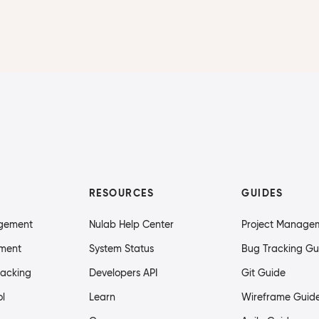
RESOURCES
GUIDES
agement
Nulab Help Center
Project Manage
ment
System Status
Bug Tracking Gu
racking
Developers API
Git Guide
ol
Learn
Wireframe Guid