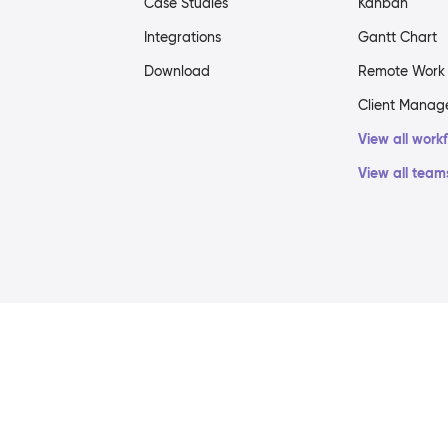
Case Studies
Kanban
Integrations
Gantt Chart
Download
Remote Work
Client Mana
View all work
View all team