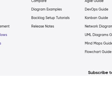
Compare
Agile Guide
Diagram Examples
DevOps Guide
Backlog Setup Tutorials
Kanban Guide
gement
Release Notes
Network Diagra
flows
UML Diagrams G
s
Mind Maps Guid
Flowchart Guide
Subscribe t