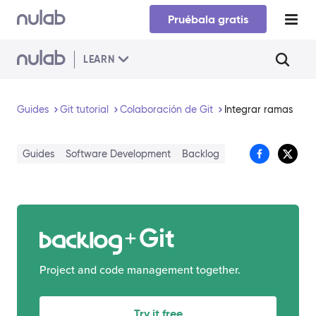
Skip to main content
Pruébala gratis
LEARN
Guides
Git tutorial
Colaboración de Git
Integrar ramas
Guides
Software Development
Backlog
Git
Project and code management together.
Try it free