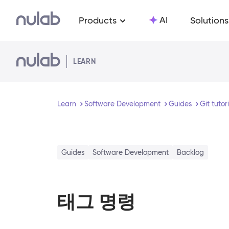
Skip to main content
AI
Products
Solutions
LEARN
Learn
Software Development
Guides
Git tutor
Guides
Software Development
Backlog
태그 명령