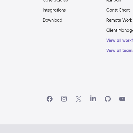
Case Studies
Kanban
Integrations
Gantt Chart
Download
Remote Work
Client Mana
View all work
View all team