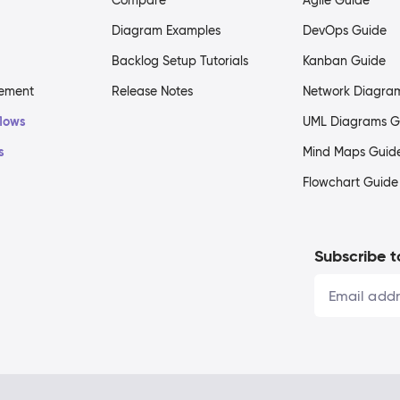
Compare
Agile Guide
Diagram Examples
DevOps Guide
Backlog Setup Tutorials
Kanban Guide
gement
Release Notes
Network Diagra
flows
UML Diagrams G
s
Mind Maps Guid
Flowchart Guide
Subscribe t