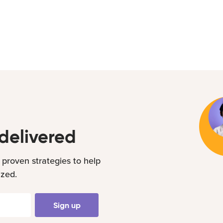
delivered
 proven strategies to help
ized.
Sign up