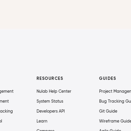
RESOURCES
GUIDES
agement
Nulab Help Center
Project Manage
ment
System Status
Bug Tracking Gu
racking
Developers API
Git Guide
ol
Learn
Wireframe Guid