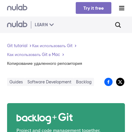
Skip to main content
Try it free
LEARN
Git tutorial
Как использовать Git
Как использовать Git в Mac
Копирование удаленного репозитория
Guides
Software Development
Backlog
Git
Project and code management together.