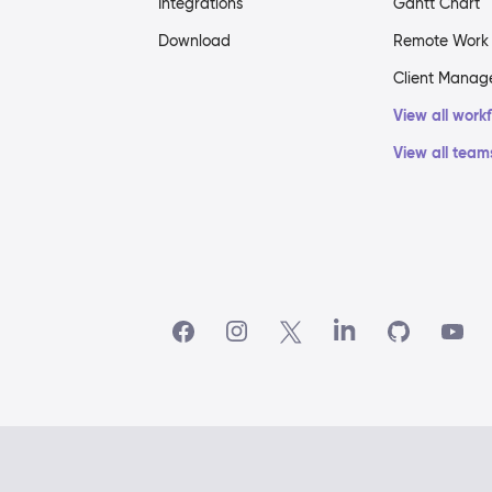
Integrations
Gantt Chart
Download
Remote Work
Client Mana
View all work
View all team