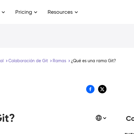
Pricing
Resources
ial
Colaboración de Git
Ramas
¿Qué es una rama Git?
it?
Co