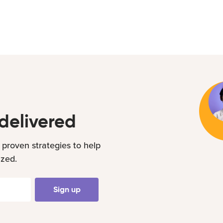
delivered
 proven strategies to help
ized.
Sign up