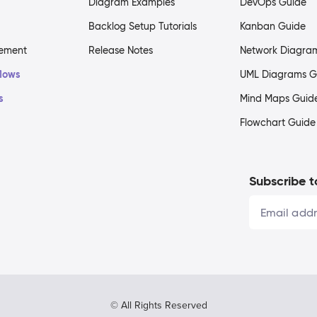
Diagram Examples
DevOps Guide
Backlog Setup Tutorials
Kanban Guide
gement
Release Notes
Network Diagra
flows
UML Diagrams G
s
Mind Maps Guid
Flowchart Guide
Subscribe t
© All Rights Reserved