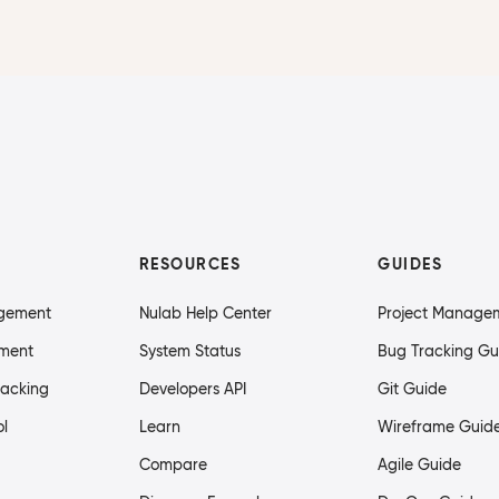
RESOURCES
GUIDES
agement
Nulab Help Center
Project Manage
ment
System Status
Bug Tracking Gu
racking
Developers API
Git Guide
ol
Learn
Wireframe Guid
Compare
Agile Guide