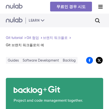
Skip to main content
무료인 경우 시도
LEARN
Git tutorial
Git 협업
브랜치 워크플로
Git 브랜치 워크플로의 예
Guides
Software Development
Backlog
Git
Project and code management together.