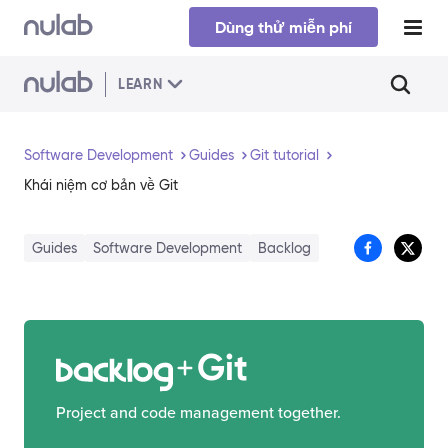
Skip to main content
Dùng thử miễn phí
LEARN
Software Development
Guides
Git tutorial
​Khái niệm cơ bản về Git
Guides
Software Development
Backlog
Git
Project and code management together.