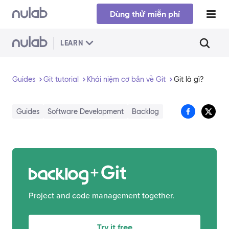
Skip to main content
Dùng thử miễn phí
LEARN
Guides
Git tutorial
​Khái niệm cơ bản về Git
Git là gì?
Guides
Software Development
Backlog
Git
Project and code management together.
Try it free