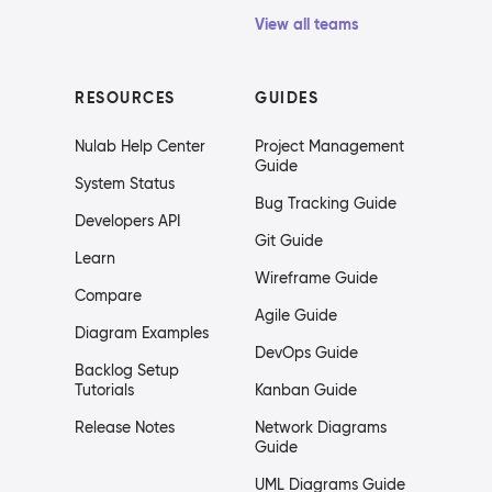
View all teams
RESOURCES
GUIDES
Nulab Help Center
Project Management
Guide
System Status
Bug Tracking Guide
Developers API
Git Guide
Learn
Wireframe Guide
Compare
Agile Guide
Diagram Examples
DevOps Guide
Backlog Setup
Tutorials
Kanban Guide
Release Notes
Network Diagrams
Guide
UML Diagrams Guide