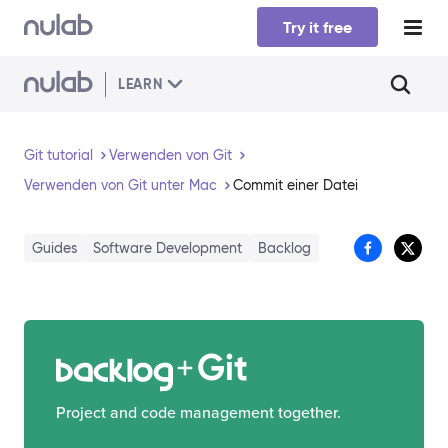
Skip to main content
Try it free
LEARN
Git tutorial
Verwenden von Git
Verwenden von Git unter Mac
Commit einer Datei
Guides
Software Development
Backlog
Git
Project and code management together.