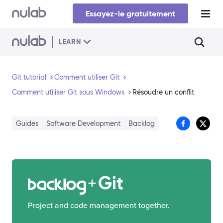
Skip to main content
Essayez-le gratuitement
LEARN
Git tutorial
Comment utiliser Git
Comment utiliser Git sous Windows
Résoudre un conflit
Guides
Software Development
Backlog
Git
Project and code management together.